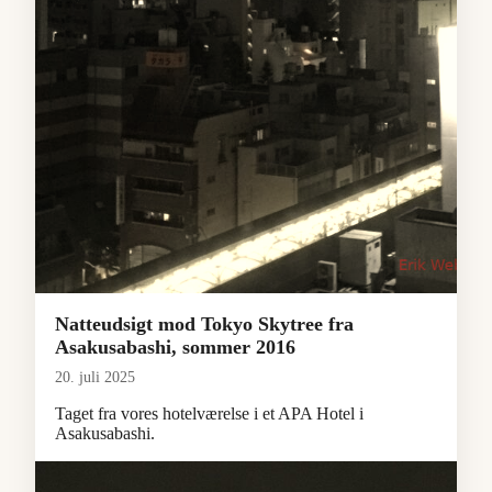
Natteudsigt mod Tokyo Skytree fra
Asakusabashi, sommer 2016
20. juli 2025
Taget fra vores hotelværelse i et APA Hotel i
Asakusabashi.