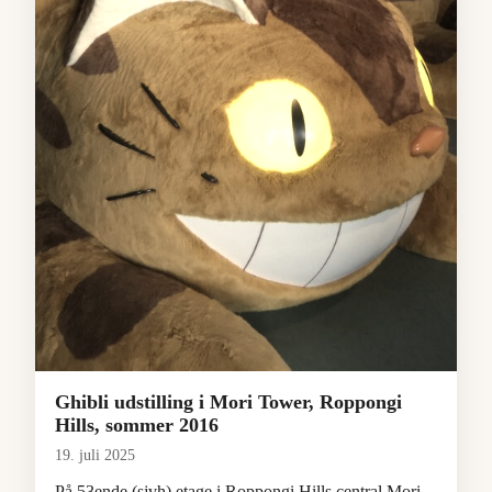
Ghibli udstilling i Mori Tower, Roppongi
Hills, sommer 2016
19. juli 2025
På 53ende (sjvh) etage i Roppongi Hills central Mori