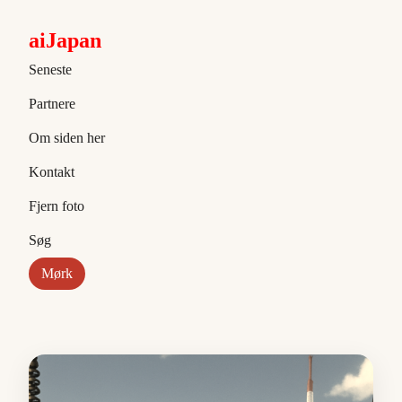
aiJapan
Seneste
Partnere
Om siden her
Kontakt
Fjern foto
Søg
Mørk