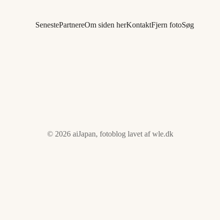
Seneste
Partnere
Om siden her
Kontakt
Fjern foto
Søg
© 2026 aiJapan, fotoblog lavet af
wle.dk