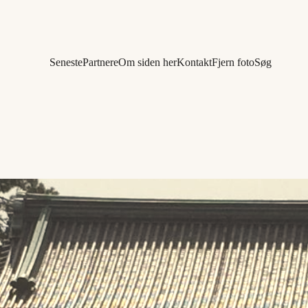
Seneste
Partnere
Om siden her
Kontakt
Fjern foto
Søg