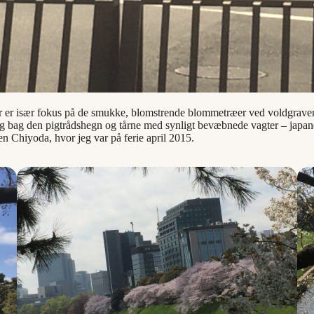
er er især fokus på de smukke, blomstrende blommetræer ved voldgrave
 og bag den pigtrådshegn og tårne med synligt bevæbnede vagter – japane
n Chiyoda, hvor jeg var på ferie april 2015.